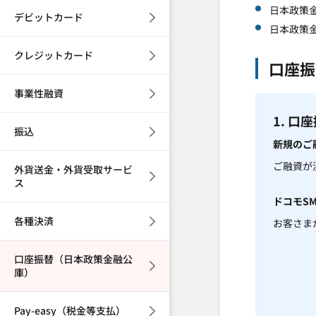
日本政策
デビットカード
日本政策
クレジットカード
口座振
事業性融資
1. 
振込
新規のご
ご融資が
外貨送金・外貨受取サービ
ス
ドコモS
各種決済
お客さま
口座振替（日本政策金融公
庫）
Pay-easy（税金等支払）