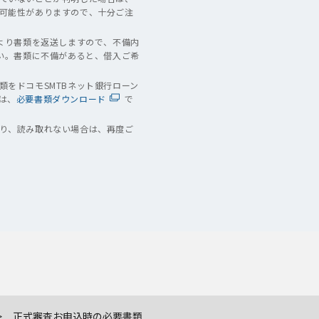
可能性がありますので、十分ご注
より書類を返送しますので、不備内
い。書類に不備があると、借入ご希
をドコモSMTBネット銀行ローン
は、
必要書類ダウンロード
で
り、読み取れない場合は、再度ご
正式審査お申込時の必要書類