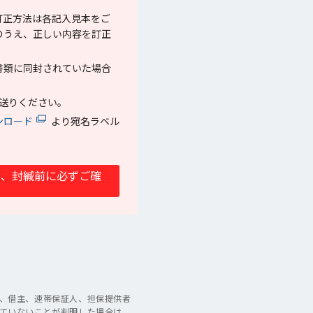
訂正方法は各記入見本をご
のうえ、正しい内容を訂正
書類に同封されていた場合
送りください。
ンロード
より宛名ラベル
は、封緘前に必ずご確
、借主、連帯保証人、担保提供者
ていないことが判明した場合は、