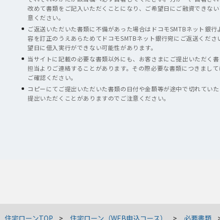
改めて書類をご記入いただくことになり、ご希望日にご融資できない
意ください。
ご返送いただいた書類に不備があった場合はドコモSMTBネット銀行
容を訂正のうえあらためてドコモSMTBネット銀行宛にご返送くださ
望日に借入実行ができない可能性があります。
当サイトに記載の必要な書類以外にも、お客さまにご提出いただく書類
担当よりご連絡することがあります。その際必要な書類につきまして
ご確認ください。
コピーにてご提出いただいた書類の日付や金額等が途中で切れていた
提出いただくことがありますのでご注意ください。
住宅ローンTOP
住宅ローン（WEB申込コース）
必要書類