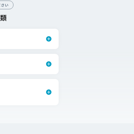
ださい
類