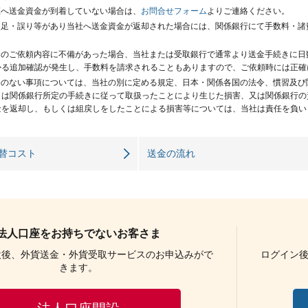
座へ送金資金が到着していない場合は、
お問合せフォーム
よりご連絡ください。
不足・誤り等があり当社へ送金資金が返却された場合には、関係銀行にて手数料・
らのご依頼内容に不備があった場合、当社または受取銀行で通常より送金手続きに
かる追加確認が発生し、手数料を請求されることもありますので、ご依頼時には正確
めのない事項については、当社の別に定める規定、日本・関係各国の法令、慣習及
くは関係銀行所定の手続きに従って取扱ったことにより生じた損害、又は関係銀行の
金を返却し、もしくは組戻しをしたことによる損害等については、当社は責任を負い
替コスト
送金の流れ
法人口座をお持ちでないお客さま
設後、外貨送金・外貨受取サービスのお申込みがで
ログイン
きます。