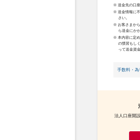
※ 送金先の口
※ 送金情報に
さい。
※ お客さまか
ら送金にか
※ 本内容に定
の慣習もし
って送金資
手数料・為
法人口座開