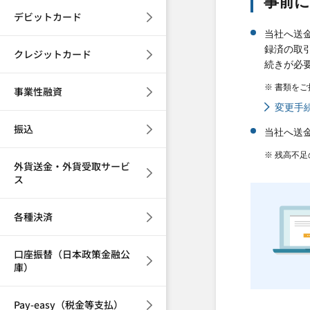
事前
デビットカード
当社へ送
録済の取
クレジットカード
続きが必
※ 書類を
事業性融資
変更手
振込
当社へ送
※ 残高不
外貨送金・外貨受取サービ
ス
各種決済
口座振替（日本政策金融公
庫）
Pay-easy（税金等支払）