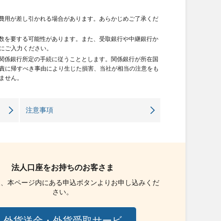
諸費用が差し引かれる場合があります。あらかじめご了承くだ
日数を要する可能性があります。また、受取銀行や中継銀行か
にご入力ください。
び関係銀行所定の手続に従うこととします。関係銀行が所在国
責に帰すべき事由により生じた損害、当社が相当の注意をも
ません。
注意事項
法人口座をお持ちのお客さま
後、本ページ内にある申込ボタンよりお申し込みくだ
さい。
外貨送金・外貨受取サービ