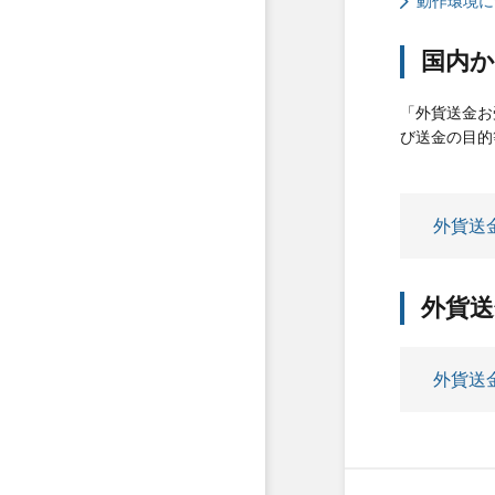
動作環境に
国内
「外貨送金お
び送金の目的
外貨送
外貨
外貨送