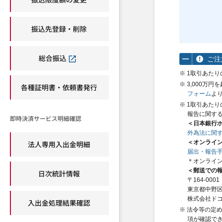
振込先登録・削除
総合振込
ご注
※ 1取引あたり
※ 3,000
各種証明書・依頼書発行
フォーム
よ
※ 1取引あた
報告に関す
即時決済サービス明細確認
＜日本銀行
外為法に関する手続
＜オンライ
法人専用入出金明細
届出・報告手続きの
＊オンライン
＜郵送での
日次統計情報
〒164-0001
東京都中野区
株式会社ドコ
入出金処理結果確認
※ 法令等の定
項が確認で