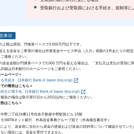
受取銀行および受取国における手続き、規制等に
意事項
の上限は原則、円換算ベースで3,000万円以下です。
万円を超える送金をご希望の場合は外貨送金サービス申込（入力）画面の1件あたりの
りご連絡ください。
りの送金金額が円換算ベースで3,000 万円を超える場合は、「支払又は支払の受領
る詳細は日本銀行のホームページをご参照ください。
ホームページ＞
き : 日本銀行 Bank of Japan (boj.or.jp)
ンでの報告はこちら＞
電子化 : 日本銀行 Bank of Japan (boj.or.jp)
報告の場合は取引実行日から20日以内にご報告ください。
報告はこちら＞
中野二丁目24番11号住友不動産中野駅前ビル 15階
モSMTBネット銀行 外為送金事務グループ宛て（外為報告書在中）
めにより、送金前に当社から資金の使途および送金の目的等について確認させてい
きない場合には、送金を受付できません。